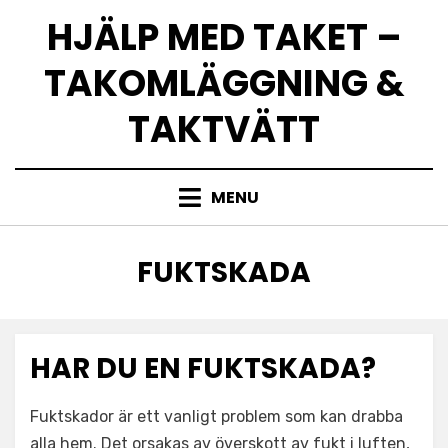
Skip
HJÄLP MED TAKET –
to
content
TAKOMLÄGGNING &
TAKTVÄTT
MENU
CATEGORY
:
FUKTSKADA
HAR DU EN FUKTSKADA?
Fuktskador är ett vanligt problem som kan drabba
alla hem. Det orsakas av överskott av fukt i luften,